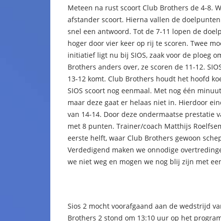
Meteen na rust scoort Club Brothers de 4-8. 
afstander scoort. Hierna vallen de doelpunte
snel een antwoord. Tot de 7-11 lopen de doelp
hoger door vier keer op rij te scoren. Twee mo
initiatief ligt nu bij SIOS, zaak voor de ploeg
Brothers anders over, ze scoren de 11-12. SIO
13-12 komt. Club Brothers houdt het hoofd koe
SIOS scoort nog eenmaal. Met nog één minuut 
maar deze gaat er helaas niet in. Hierdoor ein
van 14-14. Door deze ondermaatse prestatie v
met 8 punten. Trainer/coach Matthijs Roelfse
eerste helft, waar Club Brothers gewoon schepe
Verdedigend maken we onnodige overtredingen
we niet weg en mogen we nog blij zijn met een 
Sios 2 mocht voorafgaand aan de wedstrijd va
Brothers 2 stond om 13:10 uur op het progra