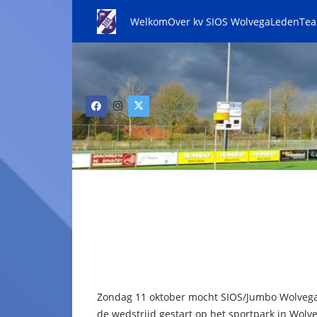
Welkom
Over kv SIOS Wolvega
Leden
Te
Zondag 11 oktober mocht SIOS/Jumbo Wolvega
de wedstrijd gestart op het sportpark in Wol