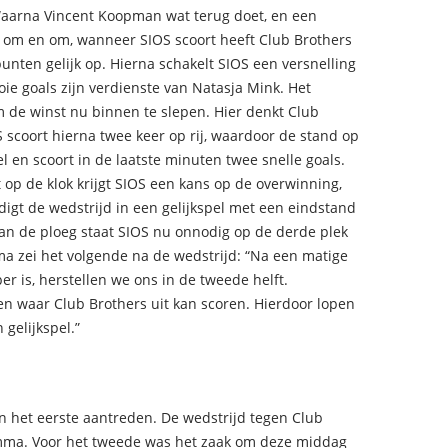
Waarna Vincent Koopman wat terug doet, en een
n om en om, wanneer SIOS scoort heeft Club Brothers
unten gelijk op. Hierna schakelt SIOS een versnelling
oie goals zijn verdienste van Natasja Mink. Het
 om de winst nu binnen te slepen. Hier denkt Club
S scoort hierna twee keer op rij, waardoor de stand op
l en scoort in de laatste minuten twee snelle goals.
op de klok krijgt SIOS een kans op de overwinning,
digt de wedstrijd in een gelijkspel met een eindstand
an de ploeg staat SIOS nu onnodig op de derde plek
ma zei het volgende na de wedstrijd: “Na een matige
r is, herstellen we ons in de tweede helft.
 waar Club Brothers uit kan scoren. Hierdoor lopen
gelijkspel.”
n het eerste aantreden. De wedstrijd tegen Club
mma. Voor het tweede was het zaak om deze middag