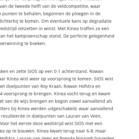
van de tweede helft van de veldcompetitie, waar
m punten te behalen, begonnen de ploegen in de
dichterbij te komen. Om eventuele kans op degradatie
dstrijd omzetten in winst. Met Kinea troffen ze een
 van het kampioenschap stond. De perfecte gelegenheid
verwinning te boeken.
okken en zette SIOS op een 0-1 achterstand. Rowan
aar Kinea wist weer op voorsprong te komen. SIOS wist
met doelpunten van Roy Kraan, Rowan Hofstra en
-4 voorsprong te brengen. Kinea vocht terug en kwam
niet van de wijs brengen en begon zowel aanvallend als
tters bij Kinea werden uitgeschakeld, waar aanvallend
t resulteerde in doelpunten van Lauran van Veen,
Voor het eerste deze wedstrijd wist SIOS met een
nea op te bouwen. Kinea kwam terug naar 6-8, maar
n Hofstra, Lauran van Veen en Brenda Nijsingh bouwden