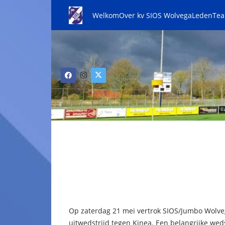
Welkom
Over kv SIOS Wolvega
Leden
Te
Op zaterdag 21 mei vertrok SIOS/Jumbo Wolve
uitwedstrijd tegen Kinea. Een belangrijke wed