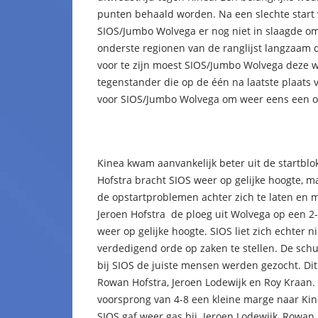
punten behaald worden. Na een slechte start 
SIOS/Jumbo Wolvega er nog niet in slaagde o
onderste regionen van de ranglijst langzaam 
voor te zijn moest SIOS/Jumbo Wolvega deze we
tegenstander die op de één na laatste plaats
voor SIOS/Jumbo Wolvega om weer eens een o
Kinea kwam aanvankelijk beter uit de startbl
Hofstra bracht SIOS weer op gelijke hoogte, m
de opstartproblemen achter zich te laten en 
Jeroen Hofstra de ploeg uit Wolvega op een 2
weer op gelijke hoogte. SIOS liet zich echter 
verdedigend orde op zaken te stellen. De schu
bij SIOS de juiste mensen werden gezocht. Di
Rowan Hofstra, Jeroen Lodewijk en Roy Kraan. 
voorsprong van 4-8 een kleine marge naar Ki
SIOS gaf weer gas bij. Jeroen Lodewijk, Rowa