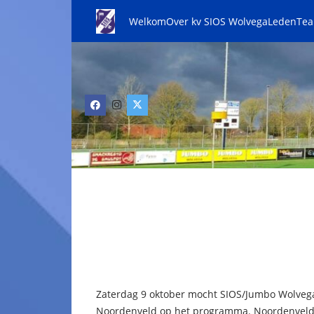
Welkom
Over kv SIOS Wolvega
Leden
Te
Zaterdag 9 oktober mocht SIOS/Jumbo Wolvega
Noordenveld op het programma. Noordenveld 