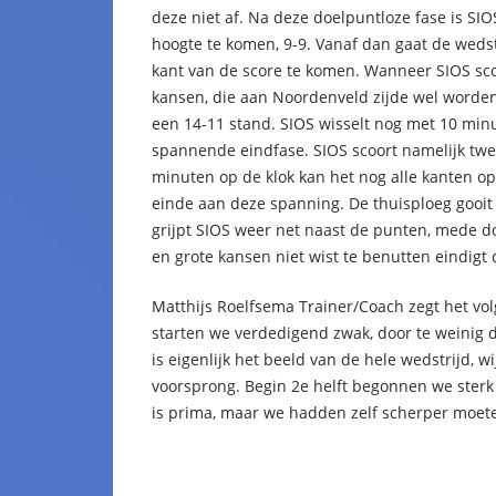
deze niet af. Na deze doelpuntloze fase is SIOS
hoogte te komen, 9-9. Vanaf dan gaat de wedstr
kant van de score te komen. Wanneer SIOS sco
kansen, die aan Noordenveld zijde wel worden 
een 14-11 stand. SIOS wisselt nog met 10 minu
spannende eindfase. SIOS scoort namelijk twee
minuten op de klok kan het nog alle kanten o
einde aan deze spanning. De thuisploeg gooit
grijpt SIOS weer net naast de punten, mede do
en grote kansen niet wist te benutten eindigt 
Matthijs Roelfsema Trainer/Coach zegt het vo
starten we verdedigend zwak, door te weinig 
is eigenlijk het beeld van de hele wedstrijd,
voorsprong. Begin 2e helft begonnen we ster
is prima, maar we hadden zelf scherper moeten