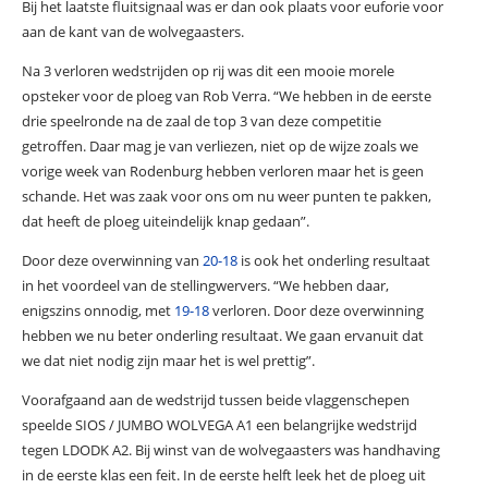
Bij het laatste fluitsignaal was er dan ook plaats voor euforie voor
aan de kant van de wolvegaasters.
Na 3 verloren wedstrijden op rij was dit een mooie morele
opsteker voor de ploeg van Rob Verra. “We hebben in de eerste
drie speelronde na de zaal de top 3 van deze competitie
getroffen. Daar mag je van verliezen, niet op de wijze zoals we
vorige week van Rodenburg hebben verloren maar het is geen
schande. Het was zaak voor ons om nu weer punten te pakken,
dat heeft de ploeg uiteindelijk knap gedaan”.
Door deze overwinning van
20-18
is ook het onderling resultaat
in het voordeel van de stellingwervers. “We hebben daar,
enigszins onnodig, met
19-18
verloren. Door deze overwinning
hebben we nu beter onderling resultaat. We gaan ervanuit dat
we dat niet nodig zijn maar het is wel prettig”.
Voorafgaand aan de wedstrijd tussen beide vlaggenschepen
speelde SIOS / JUMBO WOLVEGA A1 een belangrijke wedstrijd
tegen LDODK A2. Bij winst van de wolvegaasters was handhaving
in de eerste klas een feit. In de eerste helft leek het de ploeg uit