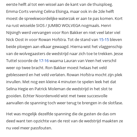
eerste helft al tot een wissel aan de kant van de thuisploeg.
Emma Corts verving Celina Elsinga, maar ook in de 2de helft
moest de spreekwoordelijke waterzak er aan te pas komen. Kort
na rust wisselde SIOS / JUMBO WOLVEGA nogmaals. Henri
Nijsingh werd vervangen voor Ron Bakker en niet veel later viel
Nick Oost in voor Rowan Hofstra. Tot de stand van
15-15
bleven
beide ploegen aan elkaar gewaagd. Hierna wist het vlaggenschip
van de wolvegaasters de wedstrijd naar zich toe te trekken. Jesse
Tuttel scoorde de
17-16
waarna Lauran van Veen het verschil
weer op twee bracht. Ron Bakker moest helaas het veld
geblesseerd en het veld verlaten. Rowan Hofstra mocht zijn plek
invullen. Met nog een kleine 4 minuten te spelen leek het dat
Selina Hegie en Patrick Moleman de wedstrijd in het slot te
gooiden. Echter Noordenveld wist met twee succesvolle
aanvallen de spanning toch weer terug te brengen in de slotfase.
Het was mogelijk dezelfde spanning die de gasten de das om
deed want ten opzichte van de rest van de wedstrijd maakten ze
nu veel meer passfouten.