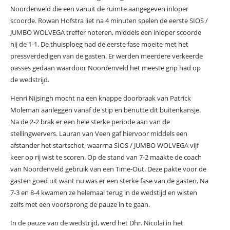
Noordenveld die een vanuit de ruimte aangegeven inloper
scoorde. Rowan Hofstra liet na 4 minuten spelen de eerste SIOS /
JUMBO WOLVEGA treffer noteren, middels een inloper scoorde
hij de 1-1. De thuisploeg had de eerste fase moeite met het
pressverdedigen van de gasten. Er werden meerdere verkeerde
passes gedaan waardoor Noordenveld het meeste grip had op
de wedstrijd.
Henri Nijsingh mocht na een knappe doorbraak van Patrick
Moleman aanleggen vanaf de stip en benutte dit buitenkansje.
Na de 2-2 brak er een hele sterke periode aan van de
stellingwervers. Lauran van Veen gaf hiervoor middels een
afstander het startschot, waarrna SIOS / JUMBO WOLVEGA vijf
keer op rij wist te scoren. Op de stand van 7-2 maakte de coach
van Noordenveld gebruik van een Time-Out. Deze pakte voor de
gasten goed uit want nu was er een sterke fase van de gasten, Na
7-3 en 8-4 kwamen ze helemaal terug in de wedstijd en wisten
zelfs met een voorsprong de pauze in te gaan.
In de pauze van de wedstrijd, werd het Dhr. Nicolai in het