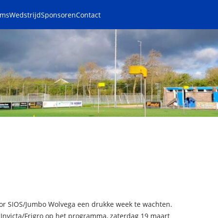
ams
Wedstrijd
Sponsoren
Contact
 voor SIOS/Jumbo Wolvega een drukke week te wachten.
Invicta/Frigro op het programma, zaterdag 19 maart