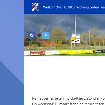
Welkom
Over kv SIOS Wolvega
Leden
Te
Na het verlies tegen Invicta/Frigro, stond er
Op woensdag 16 maart stond de return tegen 