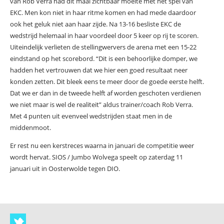
van Rob Verra had dit maal zichtbaar moeite met het spel van
EKC. Men kon niet in haar ritme komen en had mede daardoor
ook het geluk niet aan haar zijde. Na 13-16 besliste EKC de
wedstrijd helemaal in haar voordeel door 5 keer op rij te scoren.
Uiteindelijk verlieten de stellingwervers de arena met een 15-22
eindstand op het scorebord. “Dit is een behoorlijke domper, we
hadden het vertrouwen dat we hier een goed resultaat neer
konden zetten. Dit bleek eens te meer door de goede eerste helft.
Dat we er dan in de tweede helft af worden geschoten verdienen
we niet maar is wel de realiteit” aldus trainer/coach Rob Verra.
Met 4 punten uit evenveel wedstrijden staat men in de
middenmoot.
Er rest nu een kerstreces waarna in januari de competitie weer
wordt hervat. SIOS / Jumbo Wolvega speelt op zaterdag 11
januari uit in Oosterwolde tegen DIO.