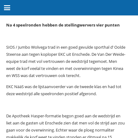
Na 4 speelronden hebben de stellingwervers vier punten
SIOS / Jumbo Wolvega trad in een goed gevulde sporthal d’ Oolde
Steense aan tegen koploper EKC uit Enschede. De Van Der Weide-
equipe trad met vol vertrouwen de wedstrijd tegemoet. Men
weet de korf veelal te vinden en met overwinningen tegen Kinea
en WSS was dat vertrouwen ook terecht.
EKC NääS was de lijstaanvoerder van de tweede klas en had tot
deze wedstrijd alle speelronden positief afgerond.
De Apotheek Hasper-formatie begon goed aan de wedstrijd en
liet aan de gasten uit Enschede zien dat men vol de strijd aan zou
gaan voor de overwinning. Echter waar de ploeg normaliter
makkelijk de korf weet te vinden stonden er ditmaal na 15