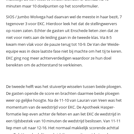
minuten maar 10 doelpunten op het scoreformulier.
SIOS / Jumbo Wolvega had daarvan wel de meeste in haar bezit, 7
tegenover 3 voor EKC. Hierdoor leek het dat de stellingwervers
op rozen zaten. Echter de gasten uit Enschede lieten zien dat ze
niet voor niets aan de leiding gaan in de tweede klas. Via 8-5
kwam men vlak voor de pauze terug tot 10-9. De Van der Weide-
equipe was in deze laatste fase niet bij machte om het tij te keren.
EKC ging nog meer achterverdedigen waardoor ze hun doel
bereikten om de achterstand te verkleinen.
De tweede helft was het stuivertje wisselen tussen beide ploegen.
De gasten opende de score en brachten daarmee beide ploegen
weer op gelijke hoogte. Na de 11-10 van Lauran van Veen was het
momentum van de wedstrijd voor EKC. De Apotheek Hasper-
formatie liep even achter de feiten en aan liet EKC de wedstrijd in
een tijdsbestek van 10 minuten de wedstrijd beslissen. Van 11-11
liep men uit naar 12-16. Het normaal makkelijk scorende achttal