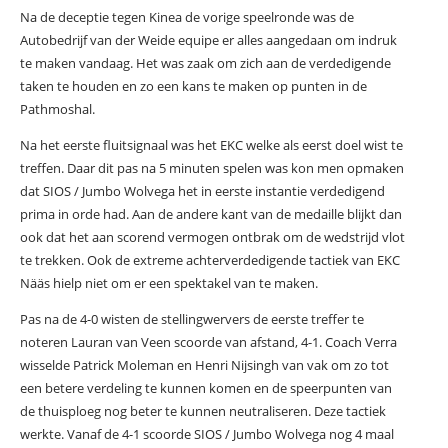
Na de deceptie tegen Kinea de vorige speelronde was de
Autobedrijf van der Weide equipe er alles aangedaan om indruk
te maken vandaag. Het was zaak om zich aan de verdedigende
taken te houden en zo een kans te maken op punten in de
Pathmoshal.
Na het eerste fluitsignaal was het EKC welke als eerst doel wist te
treffen. Daar dit pas na 5 minuten spelen was kon men opmaken
dat SIOS / Jumbo Wolvega het in eerste instantie verdedigend
prima in orde had. Aan de andere kant van de medaille blijkt dan
ook dat het aan scorend vermogen ontbrak om de wedstrijd vlot
te trekken. Ook de extreme achterverdedigende tactiek van EKC
Nääs hielp niet om er een spektakel van te maken.
Pas na de 4-0 wisten de stellingwervers de eerste treffer te
noteren Lauran van Veen scoorde van afstand, 4-1. Coach Verra
wisselde Patrick Moleman en Henri Nijsingh van vak om zo tot
een betere verdeling te kunnen komen en de speerpunten van
de thuisploeg nog beter te kunnen neutraliseren. Deze tactiek
werkte. Vanaf de 4-1 scoorde SIOS / Jumbo Wolvega nog 4 maal