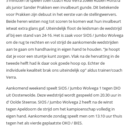
5 minuten te spelen toen coach Rob Verra zowel Ruben Hofstra
als junior Sander Prakken een invalbeurt gunde. Dit betekende
voor Prakken zijn debuut in het eerste van de stellingwervers.
Beide heren wisten nog tot scoren te komen wat hun invalbeurt
ietwat extra glans gaf. Uiteindelijk floot de leidsman de wedstrijd
af bij een stand van 24-16. Het is zaak voor SIOS / Jumbo Wolvega
om de rug te rechten en vol strijd de aankomende wedstrijden
aan te gaan om handhaving in eigen hand te houden. “Je hoopt
dat je voor een stuntje kunt zorgen. Vlak na de hervatting in de
tweede helft had ik daar ook goede hoop op. Echter de
individuele kwaliteit brak ons uiteindelijk op” aldus trainer/coach
Verra.
Aankomend weekend speelt SIOS / Jumbo Wolvega 1 tegen DIO
uit Oosterwolde. Deze wedstrijd wordt gespeeld om 20.30 uur in
d’ Oolde Steense. SIOS / Jumbo Wolvega 2 heeft na de winst
tegen Apeldoorn de strijd om het kampioenschap volledig in
eigen hand. Aankomende zondag speelt men om 13.10 uur thuis
tegen het als vierde geplaatste OKO / BIES.