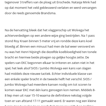
tegenover 3 treffers van de ploeg uit Enschede. Natasja Mink had
op dat moment het veld geblesseerd verlaten en werd vervangen
door de reeds genoemde Brandsma.
Na de hervatting bleek dat het vlaggenschip uit Wolvega het
achterverdedigen op een andere wijze ging bestrijden. Na 1 pass
stond Roy Kraan binnen 5 meter vrij en rondde deze kans koel
bloedig af. Binnen een minuut had men de bal weer veroverd en
nu was het Henri Nijsingh die dezelfde koelbloedigheid ten tonele
bracht en hiermee beide ploegen op gelijke hoogte zette. De
spelers van EKC begonnen elkaar te irriteren en zaten niet in het
spel, het leek alsof SIOS / Jumbo Wolvega een kans van slagen
had middels deze nieuwe tactiek. Echter individuele klasse van
een enkele speler bracht in de tweede helft het verschil. SIOS /
Jumbo Wolvega had meerdere kansen nodig om tot scoren te
komen waar EKC met één kans genoegen kon nemen. Middels 8-
8 liep men uit naar 15-10 waarna de definitieve nekslag volgde
toen er van afstand 17-11 gemaakt werd. Er waren nog een kleine