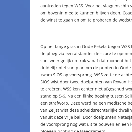
aantreden tegen WSS. Voor het vlaggenschip v
om bovenin mee te kunnen blijven doen. Coach 
de winst te gaan en om te proberen de wedstrij
Op het lange gras in Oude Pekela begon WSS 
de ploeg via een afstander de score te openen
snel weer gelijk en trok vanaf dat moment het 
duidelijk niet van plan om de punten in Oude 
kwam SIOS op voorsprong. WSS zette de achterv
SIOS wist door twee doelpunten van Rowan Hofs
te creëren. WSS kon echter niet afgeschud w
stand op 5-6. Na een flinke botsing tussen Se
een strafworp. Deze werd na een medische beh
van Zeijst wist deze scheidsrechterlijke dwalin
vanuit deze vrije bal. Door doelpunten Natasj
de voorsprong nog wat uit te bouwen en een kl
ploegen richting de kleedkamers.