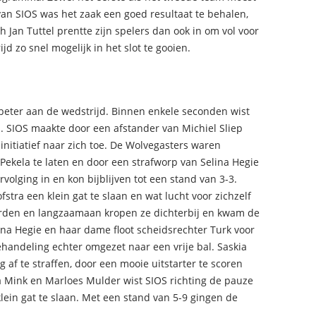
an SIOS was het zaak een goed resultaat te behalen,
Jan Tuttel prentte zijn spelers dan ook in om vol voor
d zo snel mogelijk in het slot te gooien.
beter aan de wedstrijd. Binnen enkele seconden wist
. SIOS maakte door een afstander van Michiel Sliep
initiatief naar zich toe. De Wolvegasters waren
Pekela te laten en door een strafworp van Selina Hegie
olging in en kon bijblijven tot een stand van 3-3.
tra een klein gat te slaan en wat lucht voor zichzelf
orden en langzaamaan kropen ze dichterbij en kwam de
lina Hegie en haar dame floot scheidsrechter Turk voor
andeling echter omgezet naar een vrije bal. Saskia
g af te straffen, door een mooie uitstarter te scoren
a Mink en Marloes Mulder wist SIOS richting de pauze
ein gat te slaan. Met een stand van 5-9 gingen de