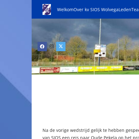
Welkom
Over kv SIOS Wolvega
Leden
Te
Na de vorige wedstrijd gelijk te hebben gespe
van SIOS een reis naar Oude Pekela op het p