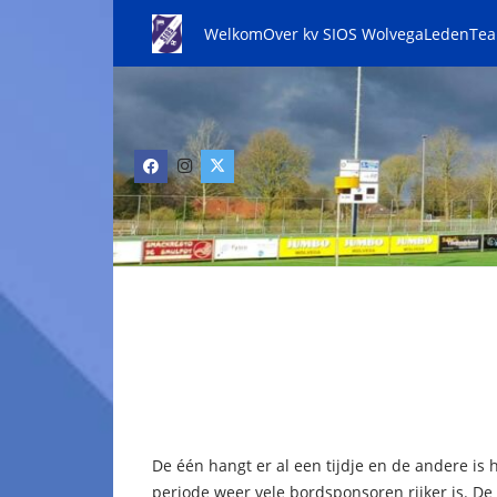
Welkom
Over kv SIOS Wolvega
Leden
Te
De één hangt er al een tijdje en de andere is 
periode weer vele bordsponsoren rijker is. 