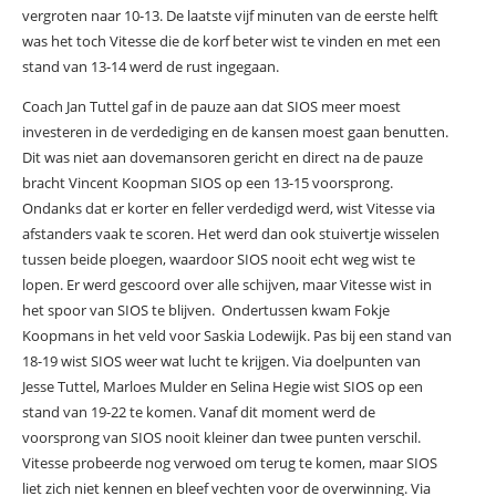
vergroten naar 10-13. De laatste vijf minuten van de eerste helft
was het toch Vitesse die de korf beter wist te vinden en met een
stand van 13-14 werd de rust ingegaan.
Coach Jan Tuttel gaf in de pauze aan dat SIOS meer moest
investeren in de verdediging en de kansen moest gaan benutten.
Dit was niet aan dovemansoren gericht en direct na de pauze
bracht Vincent Koopman SIOS op een 13-15 voorsprong.
Ondanks dat er korter en feller verdedigd werd, wist Vitesse via
afstanders vaak te scoren. Het werd dan ook stuivertje wisselen
tussen beide ploegen, waardoor SIOS nooit echt weg wist te
lopen. Er werd gescoord over alle schijven, maar Vitesse wist in
het spoor van SIOS te blijven. Ondertussen kwam Fokje
Koopmans in het veld voor Saskia Lodewijk. Pas bij een stand van
18-19 wist SIOS weer wat lucht te krijgen. Via doelpunten van
Jesse Tuttel, Marloes Mulder en Selina Hegie wist SIOS op een
stand van 19-22 te komen. Vanaf dit moment werd de
voorsprong van SIOS nooit kleiner dan twee punten verschil.
Vitesse probeerde nog verwoed om terug te komen, maar SIOS
liet zich niet kennen en bleef vechten voor de overwinning. Via