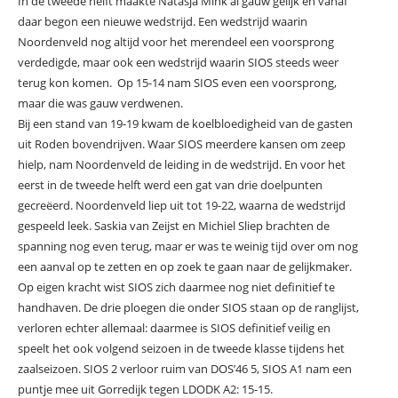
In de tweede helft maakte Natasja Mink al gauw gelijk en vanaf
daar begon een nieuwe wedstrijd. Een wedstrijd waarin
Noordenveld nog altijd voor het merendeel een voorsprong
verdedigde, maar ook een wedstrijd waarin SIOS steeds weer
terug kon komen. Op 15-14 nam SIOS even een voorsprong,
maar die was gauw verdwenen.
Bij een stand van 19-19 kwam de koelbloedigheid van de gasten
uit Roden bovendrijven. Waar SIOS meerdere kansen om zeep
hielp, nam Noordenveld de leiding in de wedstrijd. En voor het
eerst in de tweede helft werd een gat van drie doelpunten
gecreëerd. Noordenveld liep uit tot 19-22, waarna de wedstrijd
gespeeld leek. Saskia van Zeijst en Michiel Sliep brachten de
spanning nog even terug, maar er was te weinig tijd over om nog
een aanval op te zetten en op zoek te gaan naar de gelijkmaker.
Op eigen kracht wist SIOS zich daarmee nog niet definitief te
handhaven. De drie ploegen die onder SIOS staan op de ranglijst,
verloren echter allemaal: daarmee is SIOS definitief veilig en
speelt het ook volgend seizoen in de tweede klasse tijdens het
zaalseizoen. SIOS 2 verloor ruim van DOS’46 5, SIOS A1 nam een
puntje mee uit Gorredijk tegen LDODK A2: 15-15.