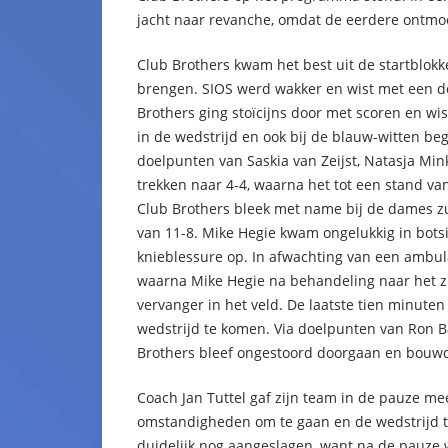
jacht naar revanche, omdat de eerdere ontmoe
Club Brothers kwam het best uit de startblok
brengen. SIOS werd wakker en wist met een d
Brothers ging stoïcijns door met scoren en wi
in de wedstrijd en ook bij de blauw-witten be
doelpunten van Saskia van Zeijst, Natasja Min
trekken naar 4-4, waarna het tot een stand va
Club Brothers bleek met name bij de dames z
van 11-8. Mike Hegie kwam ongelukkig in bots
knieblessure op. In afwachting van een ambula
waarna Mike Hegie na behandeling naar het z
vervanger in het veld. De laatste tien minute
wedstrijd te komen. Via doelpunten van Ron B
Brothers bleef ongestoord doorgaan en bouwd
Coach Jan Tuttel gaf zijn team in de pauze m
omstandigheden om te gaan en de wedstrijd t
duidelijk nog aangeslagen, want na de pauze w