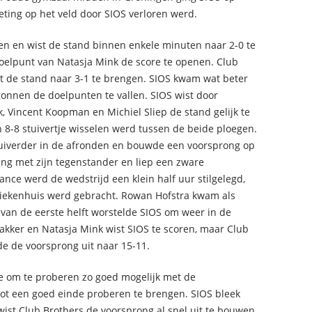
ting op het veld door SIOS verloren werd.
ken en wist de stand binnen enkele minuten naar 2-0 te
oelpunt van Natasja Mink de score te openen. Club
st de stand naar 3-1 te brengen. SIOS kwam wat beter
gonnen de doelpunten te vallen. SIOS wist door
k, Vincent Koopman en Michiel Sliep de stand gelijk te
n 8-8 stuivertje wisselen werd tussen de beide ploegen.
uiverder in de afronden en bouwde een voorsprong op
ing met zijn tegenstander en liep een zware
nce werd de wedstrijd een klein half uur stilgelegd,
iekenhuis werd gebracht. Rowan Hofstra kwam als
n van de eerste helft worstelde SIOS om weer in de
akker en Natasja Mink wist SIOS te scoren, maar Club
e de voorsprong uit naar 15-11.
ee om te proberen zo goed mogelijk met de
ot een goed einde proberen te brengen. SIOS bleek
ist Club Brothers de voorsprong al snel uit te bouwen