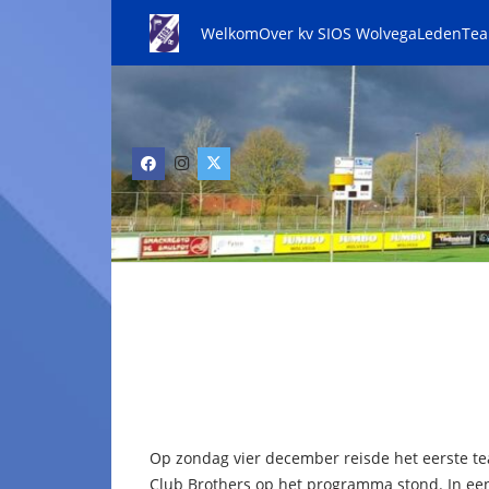
Welkom
Over kv SIOS Wolvega
Leden
Te
Op zondag vier december reisde het eerste te
Club Brothers op het programma stond. In ee