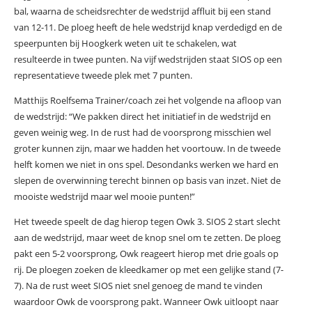
bal, waarna de scheidsrechter de wedstrijd affluit bij een stand
van 12-11. De ploeg heeft de hele wedstrijd knap verdedigd en de
speerpunten bij Hoogkerk weten uit te schakelen, wat
resulteerde in twee punten. Na vijf wedstrijden staat SIOS op een
representatieve tweede plek met 7 punten.
Matthijs Roelfsema Trainer/coach zei het volgende na afloop van
de wedstrijd: “We pakken direct het initiatief in de wedstrijd en
geven weinig weg. In de rust had de voorsprong misschien wel
groter kunnen zijn, maar we hadden het voortouw. In de tweede
helft komen we niet in ons spel. Desondanks werken we hard en
slepen de overwinning terecht binnen op basis van inzet. Niet de
mooiste wedstrijd maar wel mooie punten!”
Het tweede speelt de dag hierop tegen Owk 3. SIOS 2 start slecht
aan de wedstrijd, maar weet de knop snel om te zetten. De ploeg
pakt een 5-2 voorsprong, Owk reageert hierop met drie goals op
rij. De ploegen zoeken de kleedkamer op met een gelijke stand (7-
7). Na de rust weet SIOS niet snel genoeg de mand te vinden
waardoor Owk de voorsprong pakt. Wanneer Owk uitloopt naar