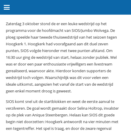
Zaterdag 3 oktober stond de er een leuke wedstrijd op het
programma voor de hoofdmacht van SIOS/Jumbo Wolvega. De
ploeg speelde haar tweede thuiswedstrijd van het seizoen tegen
Hoogkerk 1. Hoogkerk had voorafgaand aan dit duel zeven
punten, SIOS volgde hieronder met twee punten afstand. Om
16:30 uur ging de wedstrijd van start, helaas zonder publiek. Wel
was er door een paar enthousiaste vrijwilligers een livestream
gerealiseerd, waarvoor akte. Hierdoor konden supporters de
wedstrijd toch volgen. Waarschijnlijk was dit voor velen een
ideale uitkomst, aangezien het vanaf de start van de wedstrijd
geen enkel moment droog is geweest.
SIOS komt snel uit de startblokken en weet de eerste aanval te
verzilveren. De goal wordt gemaakt door Selina Holtrop, invalster
op de plek van Anique Steenbergen. Helaas kan SIOS dit goede
begin niet doorzetten: Hoogkerk antwoordt na vier minuten met
een tegentreffer. Het spel is traag, en door de zware regenval