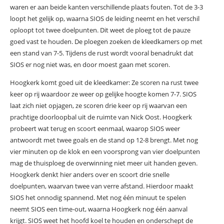
waren er aan beide kanten verschillende plaats fouten. Tot de 3-3
loopt het gelijk op, waarna SIOS de leiding neemt en het verschil
oploopt tot twee doelpunten. Dit weet de ploeg tot de pauze
goed vast te houden. De ploegen zoeken de kleedkamers op met
een stand van 7-5. Tijdens de rust wordt vooral benadrukt dat
SIOS er nog niet was, en door moest gaan met scoren.
Hoogkerk komt goed uit de kleedkamer: Ze scoren na rust twee
keer op rij waardoor ze weer op gelijke hoogte komen 7-7. SIOS
laat zich niet opjagen, ze scoren drie keer op rij waarvan een
prachtige doorloopbal uit de ruimte van Nick Oost. Hoogkerk
probeert wat terug en scoort eenmaal, waarop SIOS weer
antwoordt met twee goals en de stand op 12-8 brengt. Met nog
vier minuten op de klok en een voorsprong van vier doelpunten
mag de thuisploeg de overwinning niet meer uit handen geven.
Hoogkerk denkt hier anders over en scoort drie snelle
doelpunten, waarvan twee van verre afstand. Hierdoor maakt
SIOS het onnodig spannend. Met nog één minuut te spelen
neemt SIOS een time-out, waarna Hoogkerk nog één aanval
krijgt. SIOS weet het hoofd koel te houden en onderschept de