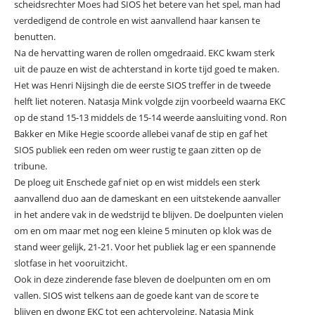
scheidsrechter Moes had SIOS het betere van het spel, man had
verdedigend de controle en wist aanvallend haar kansen te
benutten.
Na de hervatting waren de rollen omgedraaid. EKC kwam sterk
uit de pauze en wist de achterstand in korte tijd goed te maken.
Het was Henri Nijsingh die de eerste SIOS treffer in de tweede
helft liet noteren. Natasja Mink volgde zijn voorbeeld waarna EKC
op de stand 15-13 middels de 15-14 weerde aansluiting vond. Ron
Bakker en Mike Hegie scoorde allebei vanaf de stip en gaf het
SIOS publiek een reden om weer rustig te gaan zitten op de
tribune.
De ploeg uit Enschede gaf niet op en wist middels een sterk
aanvallend duo aan de dameskant en een uitstekende aanvaller
in het andere vak in de wedstrijd te blijven. De doelpunten vielen
om en om maar met nog een kleine 5 minuten op klok was de
stand weer gelijk, 21-21. Voor het publiek lag er een spannende
slotfase in het vooruitzicht.
Ook in deze zinderende fase bleven de doelpunten om en om
vallen. SIOS wist telkens aan de goede kant van de score te
blijven en dwong EKC tot een achtervolging. Natasja Mink