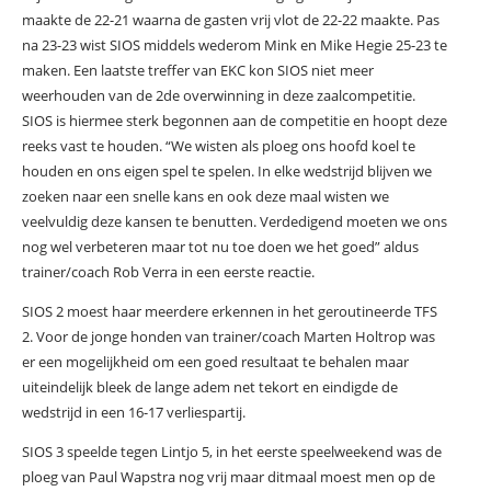
maakte de 22-21 waarna de gasten vrij vlot de 22-22 maakte. Pas
na 23-23 wist SIOS middels wederom Mink en Mike Hegie 25-23 te
maken. Een laatste treffer van EKC kon SIOS niet meer
weerhouden van de 2de overwinning in deze zaalcompetitie.
SIOS is hiermee sterk begonnen aan de competitie en hoopt deze
reeks vast te houden. “We wisten als ploeg ons hoofd koel te
houden en ons eigen spel te spelen. In elke wedstrijd blijven we
zoeken naar een snelle kans en ook deze maal wisten we
veelvuldig deze kansen te benutten. Verdedigend moeten we ons
nog wel verbeteren maar tot nu toe doen we het goed” aldus
trainer/coach Rob Verra in een eerste reactie.
SIOS 2 moest haar meerdere erkennen in het geroutineerde TFS
2. Voor de jonge honden van trainer/coach Marten Holtrop was
er een mogelijkheid om een goed resultaat te behalen maar
uiteindelijk bleek de lange adem net tekort en eindigde de
wedstrijd in een 16-17 verliespartij.
SIOS 3 speelde tegen Lintjo 5, in het eerste speelweekend was de
ploeg van Paul Wapstra nog vrij maar ditmaal moest men op de