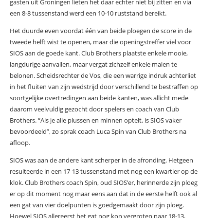
gasten uit Groningen lieten het daar echter niet bij zitten en via
een 8-8 tussenstand werd een 10-10 ruststand bereikt.
Het duurde even voordat één van beide ploegen de score in de
tweede helft wist te openen, maar die openingstreffer viel voor
SIOS aan de goede kant. Club Brothers plaatste enkele mooie,
langdurige aanvallen, maar vergat zichzelf enkele malen te
belonen. Scheidsrechter de Vos, die een warrige indruk achterliet
in het fluiten van zijn wedstrijd door verschillend te bestraffen op
soortgelijke overtredingen aan beide kanten, was allicht mede
daarom veelvuldig gezocht door spelers en coach van Club
Brothers. “Als je alle plussen en minnen optelt, is SIOS vaker
bevoordeeld”, zo sprak coach Luca Spin van Club Brothers na
afloop.
SIOS was aan de andere kant scherper in de afronding. Hetgeen
resulteerde in een 17-13 tussenstand met nog een kwartier op de
klok. Club Brothers coach Spin, oud SIOS’er, herinnerde zijn ploeg
er op dit moment nog maar eens aan dat in de eerste helft ook al
een gat van vier doelpunten is goedgemaakt door zijn ploeg.
Hoewel SIOS allereerst het gat nog kon vergroten naar 18-13,