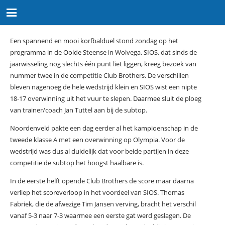
Een spannend en mooi korfbalduel stond zondag op het
programma in de Oolde Steense in Wolvega. SIOS, dat sinds de
jaarwisseling nog slechts één punt liet liggen, kreeg bezoek van
nummer twee in de competitie Club Brothers. De verschillen
bleven nagenoeg de hele wedstrijd klein en SIOS wist een nipte
18-17 overwinning uit het vuur te slepen. Daarmee sluit de ploeg
van trainer/coach Jan Tuttel aan bij de subtop.
Noordenveld pakte een dag eerder al het kampioenschap in de
tweede klasse A met een overwinning op Olympia. Voor de
wedstrijd was dus al duidelijk dat voor beide partijen in deze
competitie de subtop het hoogst haalbare is.
In de eerste helft opende Club Brothers de score maar daarna
verliep het scoreverloop in het voordeel van SIOS. Thomas
Fabriek, die de afwezige Tim Jansen verving, bracht het verschil
vanaf 5-3 naar 7-3 waarmee een eerste gat werd geslagen. De