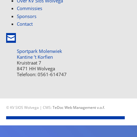
Over KV Sios Wolvega
Commissies
Sponsors
Contact
Sportpark Molenwiek
Kantine ’t Korfien
Kruistraat 7
8471 HH Wolvega
Telefoon: 0561-614747
© KV SIOS Wolvega | CMS:
TeDoc Web Management v.o.f.