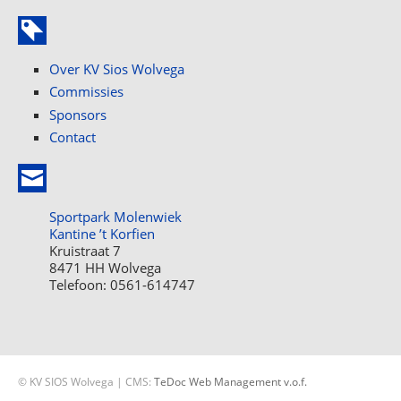
Over KV Sios Wolvega
Commissies
Sponsors
Contact
Sportpark Molenwiek
Kantine ’t Korfien
Kruistraat 7
8471 HH Wolvega
Telefoon: 0561-614747
© KV SIOS Wolvega | CMS:
TeDoc Web Management v.o.f.