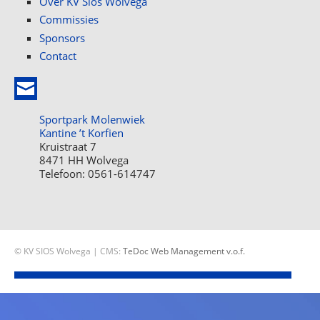
Over KV Sios Wolvega
Commissies
Sponsors
Contact
Sportpark Molenwiek
Kantine ’t Korfien
Kruistraat 7
8471 HH Wolvega
Telefoon: 0561-614747
© KV SIOS Wolvega | CMS:
TeDoc Web Management v.o.f.