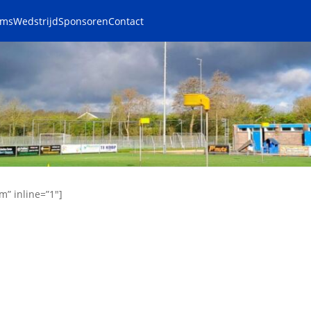
ams
Wedstrijd
Sponsoren
Contact
m” inline=”1″]