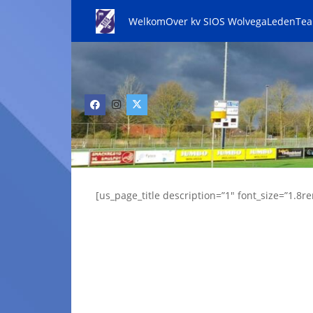
Welkom
Over kv SIOS Wolvega
Leden
Te
[us_page_title description=”1″ font_size=”1.8re