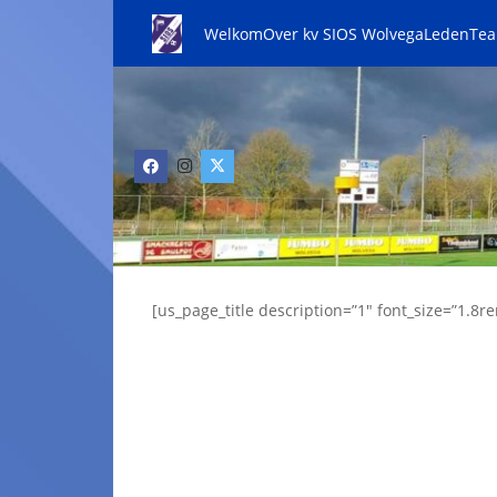
Welkom
Over kv SIOS Wolvega
Leden
Te
[us_page_title description=”1″ font_size=”1.8re