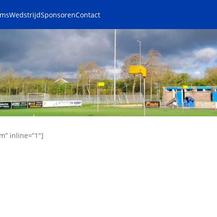
ams
Wedstrijd
Sponsoren
Contact
m” inline=”1″]