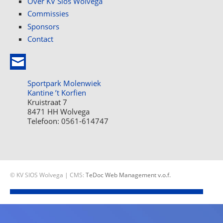
Over KV Sios Wolvega
Commissies
Sponsors
Contact
Sportpark Molenwiek
Kantine ’t Korfien
Kruistraat 7
8471 HH Wolvega
Telefoon: 0561-614747
© KV SIOS Wolvega | CMS:
TeDoc Web Management v.o.f.