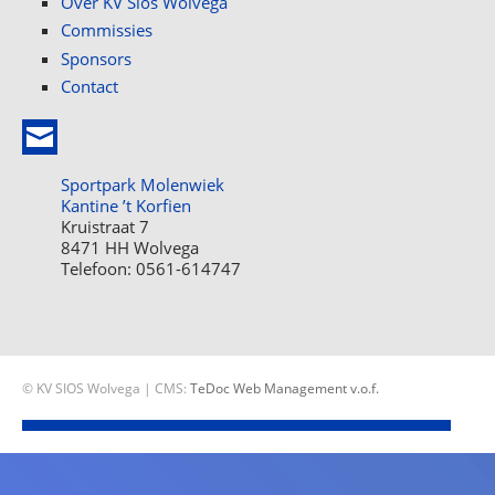
Over KV Sios Wolvega
Commissies
Sponsors
Contact
Sportpark Molenwiek
Kantine ’t Korfien
Kruistraat 7
8471 HH Wolvega
Telefoon: 0561-614747
© KV SIOS Wolvega | CMS:
TeDoc Web Management v.o.f.