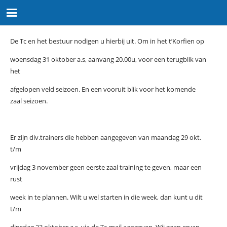
De Tc en het bestuur nodigen u hierbij uit. Om in het t’Korfien op
woensdag 31 oktober a.s, aanvang 20.00u, voor een terugblik van
het
afgelopen veld seizoen. En een vooruit blik voor het komende
zaal seizoen.
Er zijn div.trainers die hebben aangegeven van maandag 29 okt.
t/m
vrijdag 3 november geen eerste zaal training te geven, maar een
rust
week in te plannen. Wilt u wel starten in die week, dan kunt u dit
t/m
dinsdag 23 oktober a.s. via de Tc-mail aangeven. Wij gaan ervan