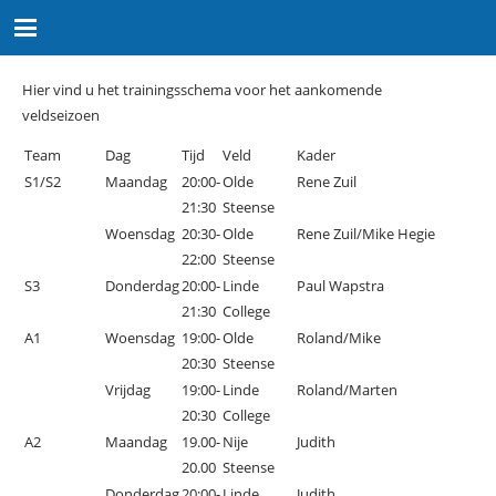
Hier vind u het trainingsschema voor het aankomende
veldseizoen
Team
Dag
Tijd
Veld
Kader
S1/S2
Maandag
20:00-
Olde
Rene Zuil
21:30
Steense
Woensdag
20:30-
Olde
Rene Zuil/Mike Hegie
22:00
Steense
S3
Donderdag
20:00-
Linde
Paul Wapstra
21:30
College
A1
Woensdag
19:00-
Olde
Roland/Mike
20:30
Steense
Vrijdag
19:00-
Linde
Roland/Marten
20:30
College
A2
Maandag
19.00-
Nije
Judith
20.00
Steense
Donderdag
20:00-
Linde
Judith