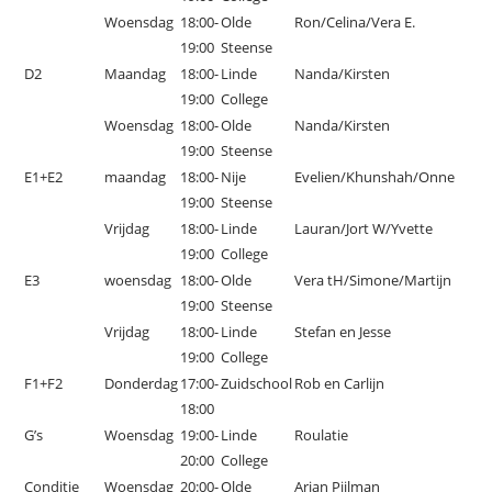
Woensdag
18:00-
Olde
Ron/Celina/Vera E.
19:00
Steense
D2
Maandag
18:00-
Linde
Nanda/Kirsten
19:00
College
Woensdag
18:00-
Olde
Nanda/Kirsten
19:00
Steense
E1+E2
maandag
18:00-
Nije
Evelien/Khunshah/Onne
19:00
Steense
Vrijdag
18:00-
Linde
Lauran/Jort W/Yvette
19:00
College
E3
woensdag
18:00-
Olde
Vera tH/Simone/Martijn
19:00
Steense
Vrijdag
18:00-
Linde
Stefan en Jesse
19:00
College
F1+F2
Donderdag
17:00-
Zuidschool
Rob en Carlijn
18:00
G’s
Woensdag
19:00-
Linde
Roulatie
20:00
College
Conditie
Woensdag
20:00-
Olde
Arjan Pijlman