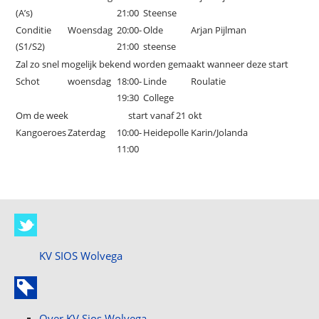
(A’s)
21:00
Steense
Conditie
Woensdag
20:00-
Olde
Arjan Pijlman
(S1/S2)
21:00
steense
Zal zo snel mogelijk bekend worden gemaakt wanneer deze start
Schot
woensdag
18:00-
Linde
Roulatie
19:30
College
Om de week start vanaf 21 okt
Kangoeroes
Zaterdag
10:00-
Heidepolle
Karin/Jolanda
11:00
KV SIOS Wolvega
Over KV Sios Wolvega