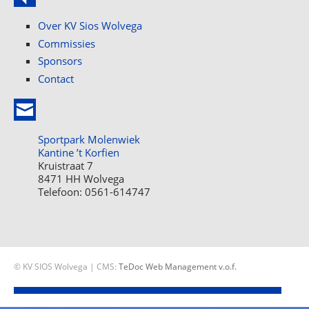
Over KV Sios Wolvega
Commissies
Sponsors
Contact
Sportpark Molenwiek
Kantine ’t Korfien
Kruistraat 7
8471 HH Wolvega
Telefoon: 0561-614747
© KV SIOS Wolvega | CMS:
TeDoc Web Management v.o.f.