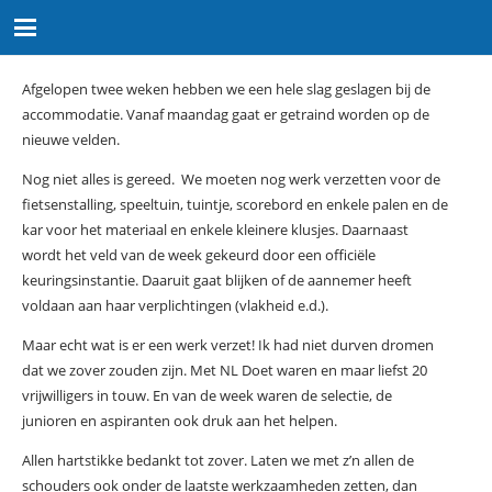
Afgelopen twee weken hebben we een hele slag geslagen bij de
accommodatie. Vanaf maandag gaat er getraind worden op de
nieuwe velden.
Nog niet alles is gereed. We moeten nog werk verzetten voor de
fietsenstalling, speeltuin, tuintje, scorebord en enkele palen en de
kar voor het materiaal en enkele kleinere klusjes. Daarnaast
wordt het veld van de week gekeurd door een officiële
keuringsinstantie. Daaruit gaat blijken of de aannemer heeft
voldaan aan haar verplichtingen (vlakheid e.d.).
Maar echt wat is er een werk verzet! Ik had niet durven dromen
dat we zover zouden zijn. Met NL Doet waren en maar liefst 20
vrijwilligers in touw. En van de week waren de selectie, de
junioren en aspiranten ook druk aan het helpen.
Allen hartstikke bedankt tot zover. Laten we met z’n allen de
schouders ook onder de laatste werkzaamheden zetten, dan