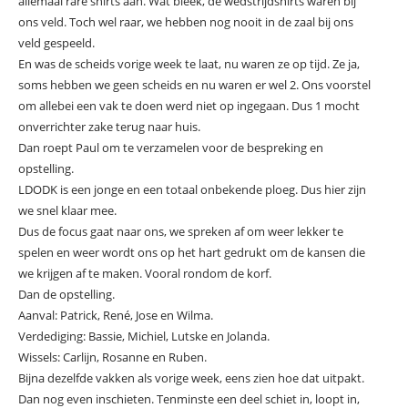
allemaal rare shirts aan. Wat bleek, de wedstrijdshirts waren bij
ons veld. Toch wel raar, we hebben nog nooit in de zaal bij ons
veld gespeeld.
En was de scheids vorige week te laat, nu waren ze op tijd. Ze ja,
soms hebben we geen scheids en nu waren er wel 2. Ons voorstel
om allebei een vak te doen werd niet op ingegaan. Dus 1 mocht
onverrichter zake terug naar huis.
Dan roept Paul om te verzamelen voor de bespreking en
opstelling.
LDODK is een jonge en een totaal onbekende ploeg. Dus hier zijn
we snel klaar mee.
Dus de focus gaat naar ons, we spreken af om weer lekker te
spelen en weer wordt ons op het hart gedrukt om de kansen die
we krijgen af te maken. Vooral rondom de korf.
Dan de opstelling.
Aanval: Patrick, René, Jose en Wilma.
Verdediging: Bassie, Michiel, Lutske en Jolanda.
Wissels: Carlijn, Rosanne en Ruben.
Bijna dezelfde vakken als vorige week, eens zien hoe dat uitpakt.
Dan nog even inschieten. Tenminste een deel schiet in, loopt in,