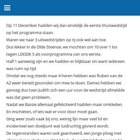
Op 11 December hadden wij dan eindelijk de eerste thuiswedstijd
op het programma staan.
Waren we naar 3 uitwedstrijden op rij ook wel aan toe.
Dus lekker in de Olde Steense, we mochten om 10 over 1 los
tegen LDODK 5 als voorprogramma van ons eerste.
Half 1 aanwezig zijn en we hadden er blijkbaar zin want iedereen
was ruim op tijd.
Omdat we nog steeds maar 4 heren hebben was Ruben van de
A2 weer bereid gevonden om mee te doen. Dames hebben we
genoeg dus toen Judith zich een uur voor de wedstrijd afmeldde
was dat geen probleem.
Nadat we Bassie allemaal gefeliciteerd hadden maar omkleden.
En inschieten, of iets wat er voor door moet gaan.
Ging weer zoals vaak bij ons, weinig lijn maar veel lol en
incidenteel een doelpunt wat luidruchtig gevierd wordt.
De tegenstanders waren ook gearriveerd, een jonge ploeg met