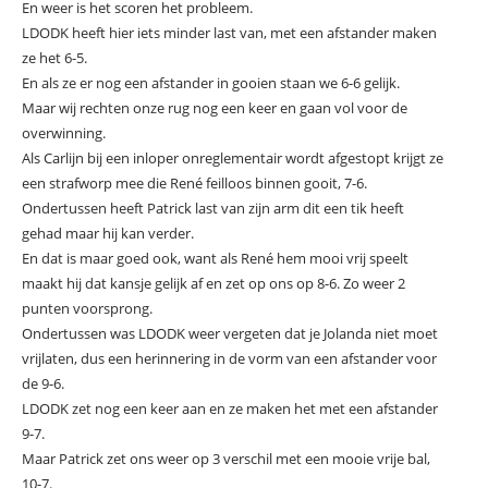
En weer is het scoren het probleem.
LDODK heeft hier iets minder last van, met een afstander maken
ze het 6-5.
En als ze er nog een afstander in gooien staan we 6-6 gelijk.
Maar wij rechten onze rug nog een keer en gaan vol voor de
overwinning.
Als Carlijn bij een inloper onreglementair wordt afgestopt krijgt ze
een strafworp mee die René feilloos binnen gooit, 7-6.
Ondertussen heeft Patrick last van zijn arm dit een tik heeft
gehad maar hij kan verder.
En dat is maar goed ook, want als René hem mooi vrij speelt
maakt hij dat kansje gelijk af en zet op ons op 8-6. Zo weer 2
punten voorsprong.
Ondertussen was LDODK weer vergeten dat je Jolanda niet moet
vrijlaten, dus een herinnering in de vorm van een afstander voor
de 9-6.
LDODK zet nog een keer aan en ze maken het met een afstander
9-7.
Maar Patrick zet ons weer op 3 verschil met een mooie vrije bal,
10-7.