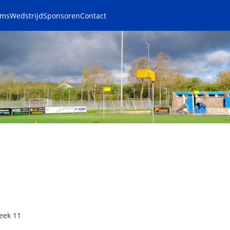
ams
Wedstrijd
Sponsoren
Contact
eek 11