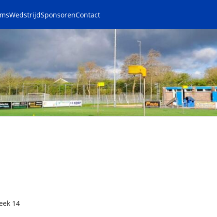
ams
Wedstrijd
Sponsoren
Contact
eek 14