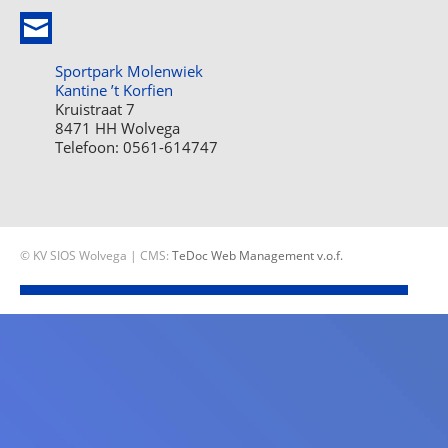
Sportpark Molenwiek
Kantine ’t Korfien
Kruistraat 7
8471 HH Wolvega
Telefoon: 0561-614747
© KV SIOS Wolvega | CMS:
TeDoc Web Management v.o.f.