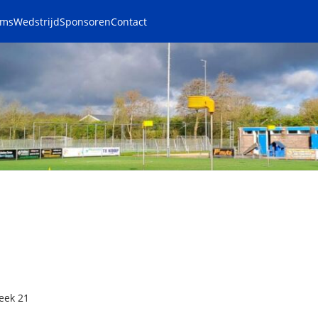
ams
Wedstrijd
Sponsoren
Contact
eek 21