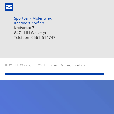
Sportpark Molenwiek
Kantine ’t Korfien
Kruistraat 7
8471 HH Wolvega
Telefoon: 0561-614747
© KV SIOS Wolvega | CMS:
TeDoc Web Management v.o.f.