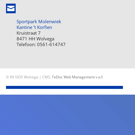
Sportpark Molenwiek
Kantine ’t Korfien
Kruistraat 7
8471 HH Wolvega
Telefoon: 0561-614747
© KV SIOS Wolvega | CMS:
TeDoc Web Management v.o.f.