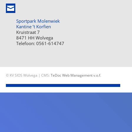
Sportpark Molenwiek
Kantine ’t Korfien
Kruistraat 7
8471 HH Wolvega
Telefoon: 0561-614747
© KV SIOS Wolvega | CMS:
TeDoc Web Management v.o.f.