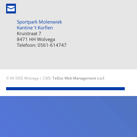
Sportpark Molenwiek
Kantine ’t Korfien
Kruistraat 7
8471 HH Wolvega
Telefoon: 0561-614747
© KV SIOS Wolvega | CMS:
TeDoc Web Management v.o.f.