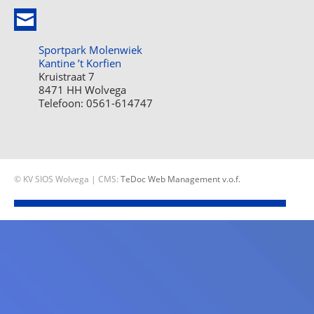
Sportpark Molenwiek
Kantine ’t Korfien
Kruistraat 7
8471 HH Wolvega
Telefoon: 0561-614747
© KV SIOS Wolvega | CMS:
TeDoc Web Management v.o.f.