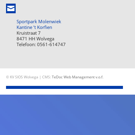
Sportpark Molenwiek
Kantine ’t Korfien
Kruistraat 7
8471 HH Wolvega
Telefoon: 0561-614747
© KV SIOS Wolvega | CMS:
TeDoc Web Management v.o.f.