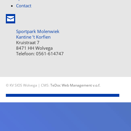
Contact
Sportpark Molenwiek
Kantine ’t Korfien
Kruistraat 7
8471 HH Wolvega
Telefoon: 0561-614747
© KV SIOS Wolvega | CMS:
TeDoc Web Management v.o.f.