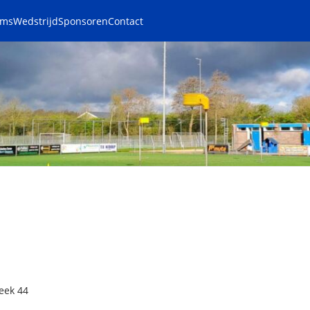
ams
Wedstrijd
Sponsoren
Contact
eek 44