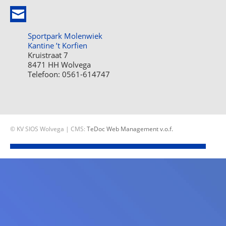
Sportpark Molenwiek
Kantine ’t Korfien
Kruistraat 7
8471 HH Wolvega
Telefoon: 0561-614747
© KV SIOS Wolvega | CMS:
TeDoc Web Management v.o.f.