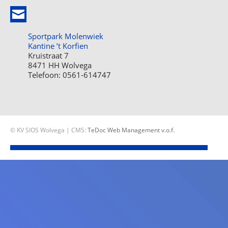
Sportpark Molenwiek
Kantine ’t Korfien
Kruistraat 7
8471 HH Wolvega
Telefoon: 0561-614747
© KV SIOS Wolvega | CMS:
TeDoc Web Management v.o.f.