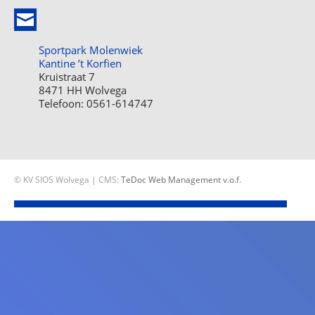
Sportpark Molenwiek
Kantine ’t Korfien
Kruistraat 7
8471 HH Wolvega
Telefoon: 0561-614747
© KV SIOS Wolvega | CMS:
TeDoc Web Management v.o.f.