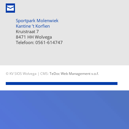
Sportpark Molenwiek
Kantine ’t Korfien
Kruistraat 7
8471 HH Wolvega
Telefoon: 0561-614747
© KV SIOS Wolvega | CMS:
TeDoc Web Management v.o.f.