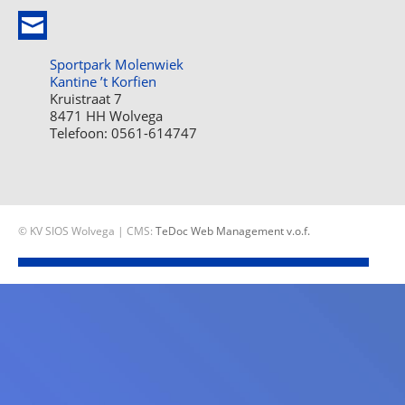
Sportpark Molenwiek
Kantine ’t Korfien
Kruistraat 7
8471 HH Wolvega
Telefoon: 0561-614747
© KV SIOS Wolvega | CMS:
TeDoc Web Management v.o.f.