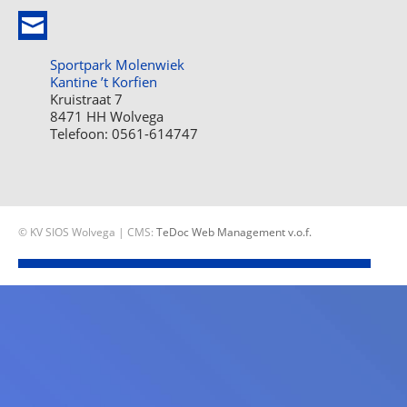
Sportpark Molenwiek
Kantine ’t Korfien
Kruistraat 7
8471 HH Wolvega
Telefoon: 0561-614747
© KV SIOS Wolvega | CMS:
TeDoc Web Management v.o.f.