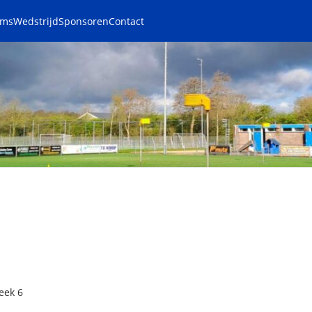
ams
Wedstrijd
Sponsoren
Contact
eek 6