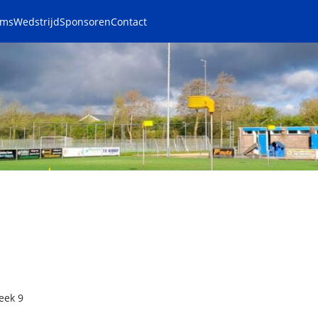
ams
Wedstrijd
Sponsoren
Contact
eek 9