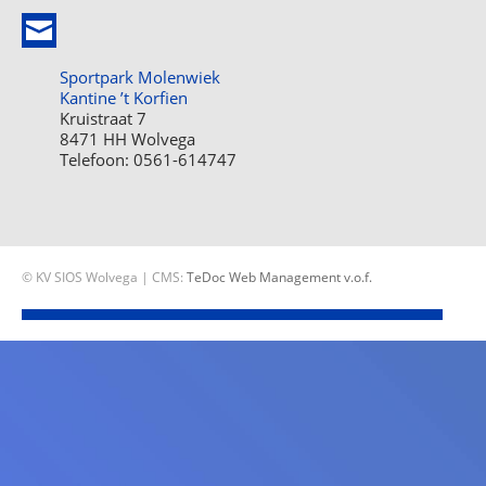
Sportpark Molenwiek
Kantine ’t Korfien
Kruistraat 7
8471 HH Wolvega
Telefoon: 0561-614747
© KV SIOS Wolvega | CMS:
TeDoc Web Management v.o.f.