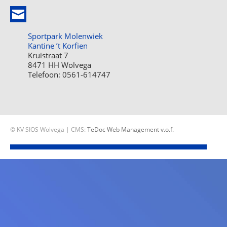
Sportpark Molenwiek
Kantine ’t Korfien
Kruistraat 7
8471 HH Wolvega
Telefoon: 0561-614747
© KV SIOS Wolvega | CMS:
TeDoc Web Management v.o.f.