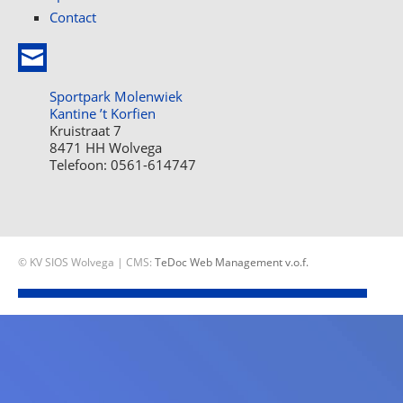
Contact
Sportpark Molenwiek
Kantine ’t Korfien
Kruistraat 7
8471 HH Wolvega
Telefoon: 0561-614747
© KV SIOS Wolvega | CMS:
TeDoc Web Management v.o.f.